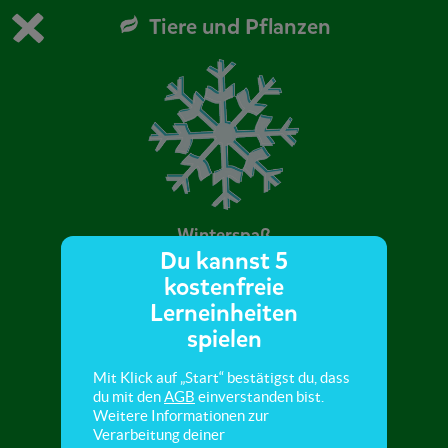
Tiere und Pflanzen
Du spielst die kostenfreie Testversion von scoyo.
Demo Einstellungen ändern
Jetzt bestellen
0
1
Winterspaß
Du kannst 5
kostenfreie
Hier gibt es einige lustige Fragen rund um das
Lerneinheiten
Thema „Winter“.
spielen
Mit Klick auf „Start“ bestätigst du, dass
du mit den
AGB
einverstanden bist.
Weitere Informationen zur
Verarbeitung deiner