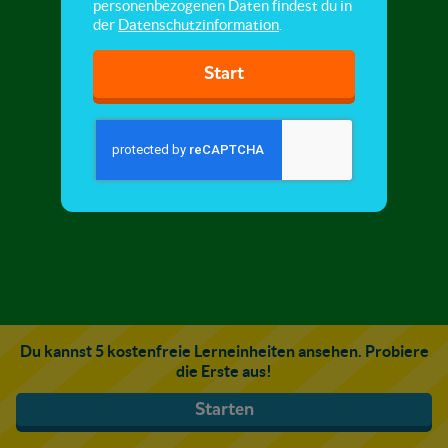
personenbezogenen Daten findest du in
der
Datenschutzinformation
.
Start
Du kannst 5 kostenfreie Lerneinheiten ansehen. Probiere
die Erste aus!
Starten