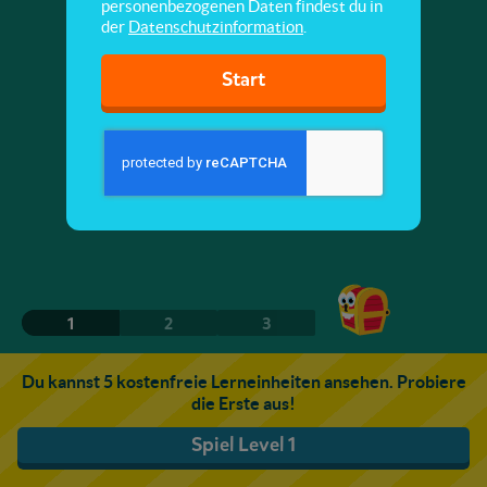
personenbezogenen Daten findest du in
der
Datenschutzinformation
.
Start
1
2
3
Du kannst 5 kostenfreie Lerneinheiten ansehen. Probiere
die Erste aus!
Spiel Level 1