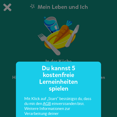
Mein Leben und Ich
Du spielst die kostenfreie Testversion von scoyo.
Demo Einstellungen ändern
Jetzt bestellen
0
1
In der Küche
Du kannst 5
kostenfreie
Hier lernst du, was alles in einer Küche vorhanden
Lerneinheiten
ist.
spielen
Mit Klick auf „Start“ bestätigst du, dass
du mit den
AGB
einverstanden bist.
Weitere Informationen zur
Verarbeitung deiner