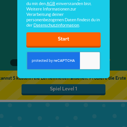
Körperteile finden
du mit den
AGB
einverstanden bist.
Weitere Informationen zur
Verarbeitung deiner
Hier erfährst du mehr über die verschiedenen
personenbezogenen Daten findest du in
Körperteile.
der
Datenschutzinformation
.
Start
1
2
3
annst 5 kostenfreie Lerneinheiten ansehen. Probiere die Erste
Spiel Level 1