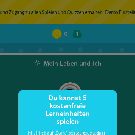
 und Zugang zu allen Spielen und Quizzen erhalten.
Demo Einstel
0
1
Mein Leben und Ich
Du kannst 5
kostenfreie
Lerneinheiten
spielen
Mit Klick auf „Start“ bestätigst du, dass