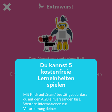
Extrawurst
Du spielst die kostenfreie Testversion von scoyo.
Demo Einstellungen ändern
Jetzt bestellen
0
1
Das Abenteuer mit dem Ball
Du kannst 5
kostenfreie
Ein weiteres Abenteuer mit Professor Q und seinen
Lerneinheiten
Robotern. Weißt du, was zu tun ist?
spielen
Mit Klick auf „Start“ bestätigst du, dass
du mit den
AGB
einverstanden bist.
Weitere Informationen zur
Verarbeitung deiner