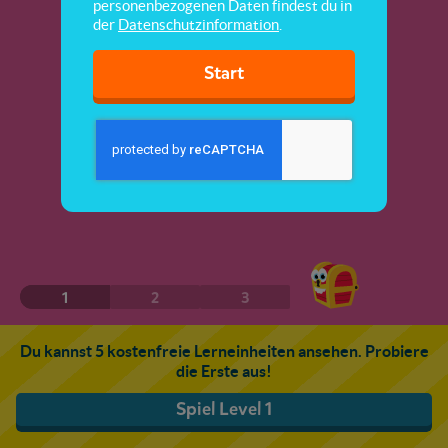
personenbezogenen Daten findest du in
der
Datenschutzinformation
.
Start
1
2
3
Du kannst 5 kostenfreie Lerneinheiten ansehen. Probiere
die Erste aus!
Spiel Level 1