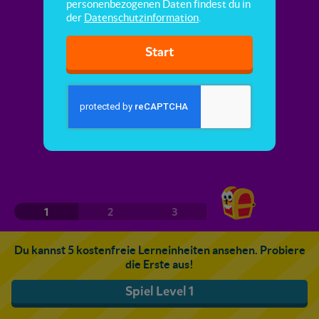
personenbezogenen Daten findest du in
der
Datenschutzinformation
.
Start
1
2
3
Du kannst 5 kostenfreie Lerneinheiten ansehen. Probiere
die Erste aus!
Spiel Level 1