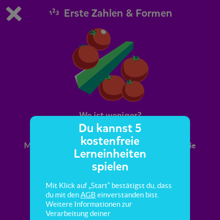
Erste Zahlen & Formen
Du spielst die kostenfreie Testversion von scoyo.
Demo Einstellungen ändern
Jetzt bestellen
0
1
Wo ist weniger?
Du kannst 5
kostenfreie
Mehr oder weniger? Hier lernst du mehr über die
Lerneinheiten
Menge.
spielen
Mit Klick auf „Start“ bestätigst du, dass
du mit den
AGB
einverstanden bist.
Weitere Informationen zur
Verarbeitung deiner