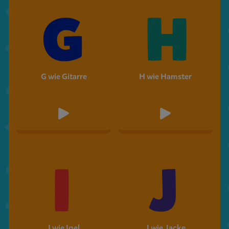
G wie Gitarre
H wie Hamster
I wie Igel
J wie Jacke