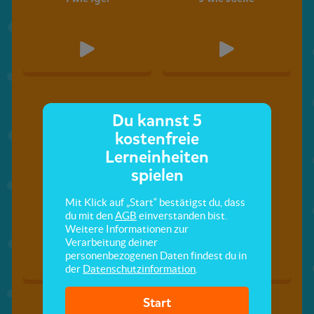
Du kannst 5
kostenfreie
Lerneinheiten
spielen
Mit Klick auf „Start“ bestätigst du, dass
K wie Katze
L wie Lampe
du mit den
AGB
einverstanden bist.
Weitere Informationen zur
Verarbeitung deiner
personenbezogenen Daten findest du in
der
Datenschutzinformation
.
Start