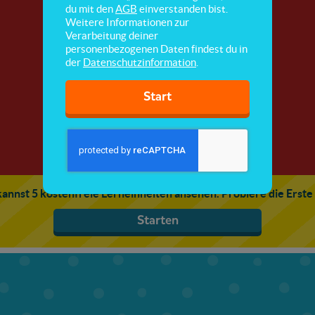
Such das Fernglas
du mit den
AGB
einverstanden bist.
Weitere Informationen zur
Verarbeitung deiner
Kannst du das Fernglas auf dem Bild finden?
personenbezogenen Daten findest du in
der
Datenschutzinformation
.
Start
annst 5 kostenfreie Lerneinheiten ansehen. Probiere die Erste
Starten