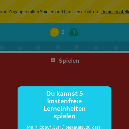
 und Zugang zu allen Spielen und Quizzen erhalten.
Demo Einstel
0
1
Spielen
Du kannst 5
kostenfreie
Lerneinheiten
spielen
Mit Klick auf „Start“ bestätigst du, dass