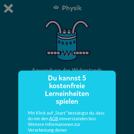
Physik
Du spielst die kostenfreie Testversion von scoyo.
Demo Einstellungen ändern
Jetzt bestellen
0
1
Anwendung des Widerstands
Du kannst 5
kostenfreie
Hier lernst du, was man mit verschiedenen
Lerneinheiten
Widerständen in der Technik machen kann.
spielen
Mit Klick auf „Start“ bestätigst du, dass
du mit den
AGB
einverstanden bist.
Weitere Informationen zur
Verarbeitung deiner