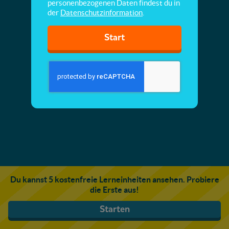
personenbezogenen Daten findest du in
der
Datenschutzinformation
.
Start
Du kannst 5 kostenfreie Lerneinheiten ansehen. Probiere
die Erste aus!
Starten