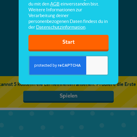
Eigenschaften von Schallwellen
du mit den
AGB
einverstanden bist.
Weitere Informationen zur
Verarbeitung deiner
Hier lernst du, wie Töne entstehen und wie sie
personenbezogenen Daten findest du in
übertragen werden können.
der
Datenschutzinformation
.
Start
annst 5 kostenfreie Lerneinheiten ansehen. Probiere die Erste
Spielen