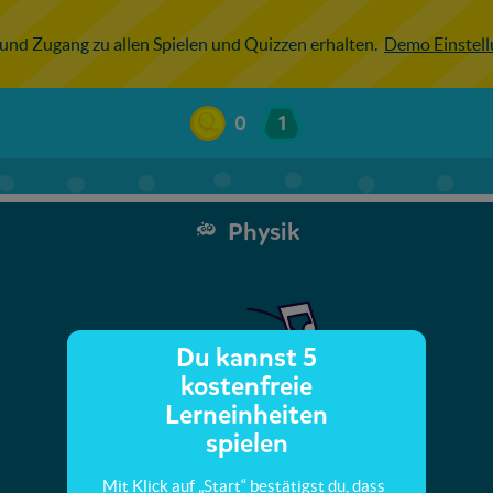
 und Zugang zu allen Spielen und Quizzen erhalten.
Demo Einstel
0
1
Physik
Du kannst 5
kostenfreie
Lerneinheiten
spielen
Mit Klick auf „Start“ bestätigst du, dass