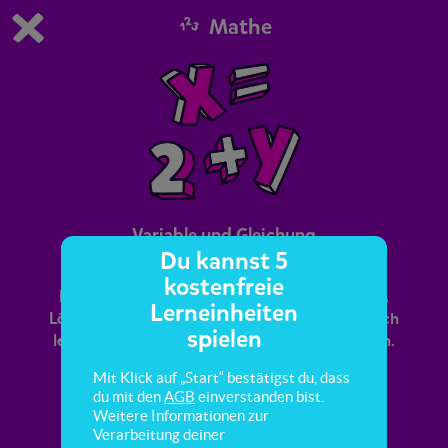
Mathe
Du spielst die kostenfreie Testversion von scoyo.
Demo Einstellungen ändern
Jetzt bestellen
0
1
Variable und Gleichung
Du kannst 5
kostenfreie
Hier lernst du die Begriffe Variable, Gleichung,
Lerneinheiten
Lösung, wahre und falsche Aussage kennen. Auch
spielen
lernst du Gleichungen durch Probieren zu lösen.
Mit Klick auf „Start“ bestätigst du, dass
du mit den
AGB
einverstanden bist.
Weitere Informationen zur
Verarbeitung deiner