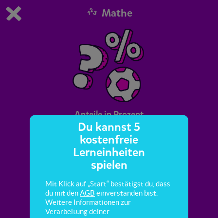
Mathe
Du spielst die kostenfreie Testversion von scoyo.
Demo Einstellungen ändern
Jetzt bestellen
0
1
Anteile in Prozent
Du kannst 5
kostenfreie
In dieser Mission lernst du, Anteile in
Lerneinheiten
Prozentsätzen anzugeben.
spielen
Mit Klick auf „Start“ bestätigst du, dass
du mit den
AGB
einverstanden bist.
Weitere Informationen zur
Verarbeitung deiner