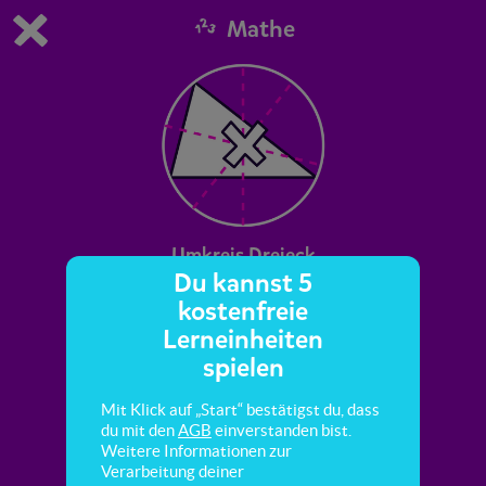
Mathe
Du spielst die kostenfreie Testversion von scoyo.
Demo Einstellungen ändern
Jetzt bestellen
0
1
Umkreis Dreieck
Du kannst 5
kostenfreie
Du kennst die Definition des Umkreises eines
Lerneinheiten
Dreiecks und konstruierst den Umkreis des
spielen
Dreiecks theoretisch und praktisch.
Mit Klick auf „Start“ bestätigst du, dass
du mit den
AGB
einverstanden bist.
Weitere Informationen zur
Verarbeitung deiner