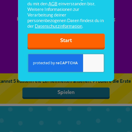
Antiproportionalität Tabellen
du mit den
AGB
einverstanden bist.
Weitere Informationen zur
Verarbeitung deiner
Hier lernst du die antiproportionale Zuordnung
personenbezogenen Daten findest du in
kennen.
der
Datenschutzinformation
.
Start
annst 5 kostenfreie Lerneinheiten ansehen. Probiere die Erste
Spielen