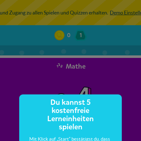
 und Zugang zu allen Spielen und Quizzen erhalten.
Demo Einstel
0
1
Mathe
Du kannst 5
kostenfreie
Lerneinheiten
spielen
Mit Klick auf „Start“ bestätigst du, dass