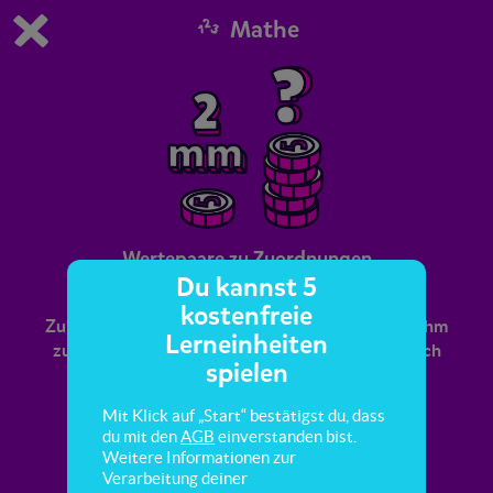
Mathe
Du spielst die kostenfreie Testversion von scoyo.
Demo Einstellungen ändern
Jetzt bestellen
0
1
Wertepaare zu Zuordnungen
Du kannst 5
kostenfreie
Zu jedem Wert gibt es einen anderen Wert, der ihm
Lerneinheiten
zugeordnet wird. Du kannst sie ablesen oder auch
spielen
ausrechnen.
Mit Klick auf „Start“ bestätigst du, dass
du mit den
AGB
einverstanden bist.
Weitere Informationen zur
Verarbeitung deiner