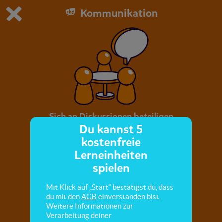
Kommunikation
Du spielst die kostenfreie Testversion von scoyo.
Demo Einstellungen ändern
Jetzt bestellen
0
1
Sich an Diskussionen beteiligen
Du kannst 5
kostenfreie
Hier lernst du, welche Regeln es bei
Lerneinheiten
Diskussionsrunden gibt und was du beim
spielen
Diskutieren auf jeden Fall vermeiden solltest.
Mit Klick auf „Start“ bestätigst du, dass
du mit den
AGB
einverstanden bist.
Weitere Informationen zur
Verarbeitung deiner