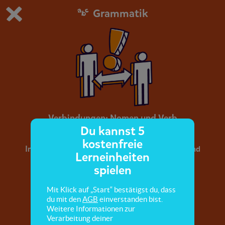
Grammatik
Du spielst die kostenfreie Testversion von scoyo.
Demo Einstellungen ändern
Jetzt bestellen
0
1
Verbindungen: Nomen und Verb
Du kannst 5
kostenfreie
In diesem Quiz übst du die richtige Getrennt- und
Lerneinheiten
Zusammenschreibung von Nomen-Verb-
spielen
Verbindungen.
Mit Klick auf „Start“ bestätigst du, dass
du mit den
AGB
einverstanden bist.
Weitere Informationen zur
Verarbeitung deiner