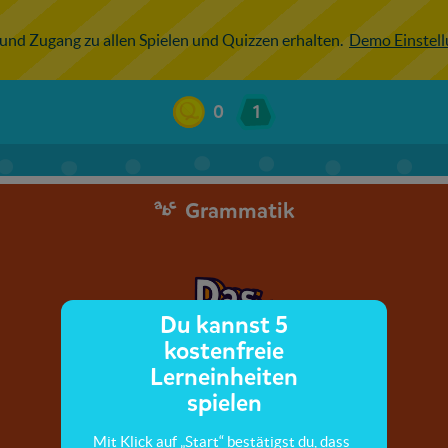
 und Zugang zu allen Spielen und Quizzen erhalten.
Demo Einstel
0
1
Grammatik
Du kannst 5
kostenfreie
Lerneinheiten
spielen
Mit Klick auf „Start“ bestätigst du, dass