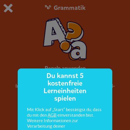
Grammatik
Du spielst die kostenfreie Testversion von scoyo.
Demo Einstellungen ändern
Jetzt bestellen
0
1
Regeln anwenden
Du kannst 5
kostenfreie
In diesem Quiz lernst du einige Regeln zur Groß-
Lerneinheiten
und Kleinschreibung.
spielen
Mit Klick auf „Start“ bestätigst du, dass
du mit den
AGB
einverstanden bist.
Weitere Informationen zur
Verarbeitung deiner