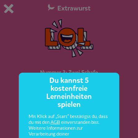
Extrawurst
Du spielst die kostenfreie Testversion von scoyo.
Demo Einstellungen ändern
Jetzt bestellen
0
1
Nummer 3: Zwei Schafe
Du kannst 5
kostenfreie
Hier lernst du einen Witz über Schafe.
Lerneinheiten
spielen
Mit Klick auf „Start“ bestätigst du, dass
du mit den
AGB
einverstanden bist.
Weitere Informationen zur
Verarbeitung deiner