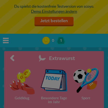
Du spielst die kostenfreie Testversion von scoyo.
Demo Einstellungen ändern
Jetzt bestellen
0
1
Extrawurst
Geldklug
Besondere Tage
Sport
im Jahr