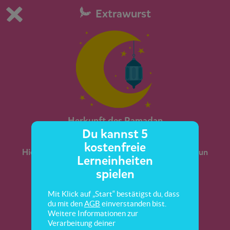
Extrawurst
Du spielst die kostenfreie Testversion von scoyo.
Demo Einstellungen ändern
Jetzt bestellen
0
1
Herkunft des Ramadan
Du kannst 5
kostenfreie
Hier lernst du, was der Ramadan mit Religion zu tun
Lerneinheiten
hat.
spielen
Mit Klick auf „Start“ bestätigst du, dass
du mit den
AGB
einverstanden bist.
Weitere Informationen zur
Verarbeitung deiner