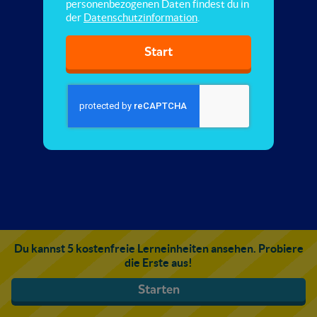
personenbezogenen Daten findest du in
der
Datenschutzinformation
.
Start
Du kannst 5 kostenfreie Lerneinheiten ansehen. Probiere
die Erste aus!
Starten