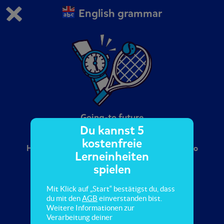
English grammar
Du spielst die kostenfreie Testversion von scoyo.
Demo Einstellungen ändern
Jetzt bestellen
0
1
Going-to future
Du kannst 5
kostenfreie
Here you learn how to use the going-to future to
Lerneinheiten
describe future activities.
spielen
Mit Klick auf „Start“ bestätigst du, dass
du mit den
AGB
einverstanden bist.
Weitere Informationen zur
Verarbeitung deiner