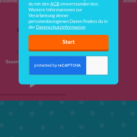
schaften
Atmung
Gase
Arbeit
du mit den
AGB
einverstanden bist.
Weitere Informationen zur
Verarbeitung deiner
personenbezogenen Daten findest du in
der
Datenschutzinformation
.
Start
Sauerstoffgehalt von Luft