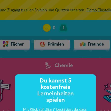
 und Zugang zu allen Spielen und Quizzen erhalten.
Demo Einstel
0
1
Fächer
Prämien
Freunde
Chemie
Du kannst 5
kostenfreie
Lerneinheiten
spielen
Mit Klick auf „Start“ bestätigst du, dass