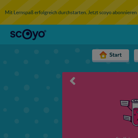
Mit Lernspaß erfolgreich durchstarten. Jetzt scoyo abonnieren
Start