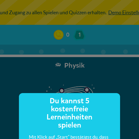
 und Zugang zu allen Spielen und Quizzen erhalten.
Demo Einstel
0
1
Physik
Du kannst 5
kostenfreie
Lerneinheiten
spielen
Mit Klick auf „Start“ bestätigst du, dass