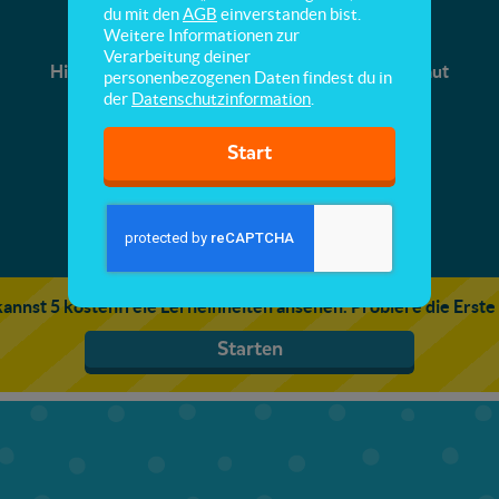
Unser Sonnensystem
du mit den
AGB
einverstanden bist.
Weitere Informationen zur
Verarbeitung deiner
Hier lernst du, wie unser Sonnensystem aufgebaut
personenbezogenen Daten findest du in
ist.
der
Datenschutzinformation
.
Start
annst 5 kostenfreie Lerneinheiten ansehen. Probiere die Erste
Starten