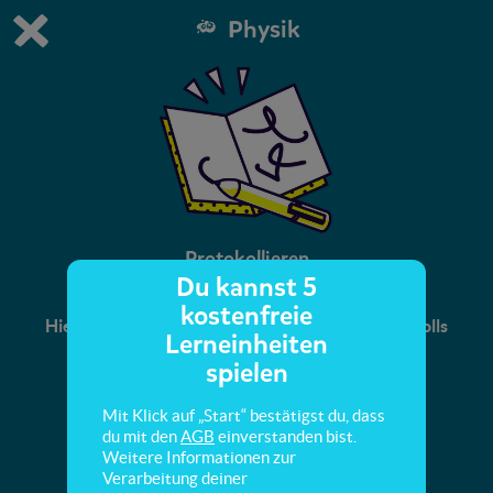
Physik
Du spielst die kostenfreie Testversion von scoyo.
Demo Einstellungen ändern
Jetzt bestellen
0
1
Protokollieren
Du kannst 5
kostenfreie
Hier lernst du den Aufbau eines Versuchsprotokolls
Lerneinheiten
kennen.
spielen
Mit Klick auf „Start“ bestätigst du, dass
du mit den
AGB
einverstanden bist.
Weitere Informationen zur
Verarbeitung deiner