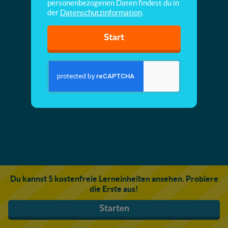
personenbezogenen Daten findest du in
der
Datenschutzinformation
.
Start
Du kannst 5 kostenfreie Lerneinheiten ansehen. Probiere
die Erste aus!
Starten