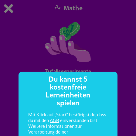
Mathe
Du spielst die kostenfreie Testversion von scoyo.
Demo Einstellungen ändern
Jetzt bestellen
0
1
Zufallsexperimente
Du kannst 5
kostenfreie
Hier lernst du die Begriffe Zufall und
Lerneinheiten
Zufallsexperiment kennen.
spielen
Mit Klick auf „Start“ bestätigst du, dass
du mit den
AGB
einverstanden bist.
Weitere Informationen zur
Verarbeitung deiner