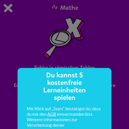
Mathe
Du spielst die kostenfreie Testversion von scoyo.
Demo Einstellungen ändern
Jetzt bestellen
0
1
Fehler in römischen Zahlen
Du kannst 5
kostenfreie
Erkenn Fehler in römischen Zahlen und korrigiere
Lerneinheiten
sie.
spielen
Mit Klick auf „Start“ bestätigst du, dass
du mit den
AGB
einverstanden bist.
Weitere Informationen zur
Verarbeitung deiner