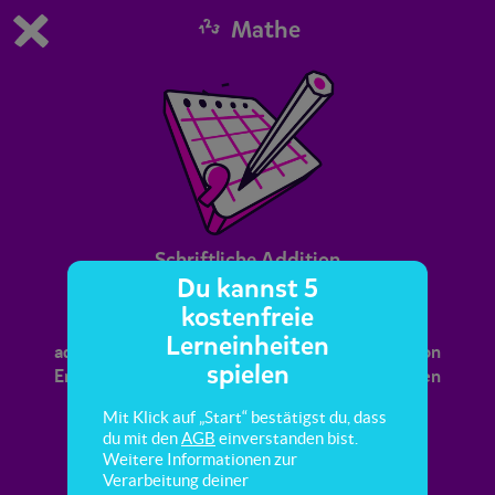
Mathe
Du spielst die kostenfreie Testversion von scoyo.
Demo Einstellungen ändern
Jetzt bestellen
0
1
Schriftliche Addition
Du kannst 5
kostenfreie
Hier lernst du, Dezimalzahlen schriftlich zu
Lerneinheiten
addieren. Außerdem lernst du die Bedeutung von
spielen
Endnullen kennen sowie Überschlagsrechnungen
anzugeben.
Mit Klick auf „Start“ bestätigst du, dass
du mit den
AGB
einverstanden bist.
Weitere Informationen zur
Verarbeitung deiner