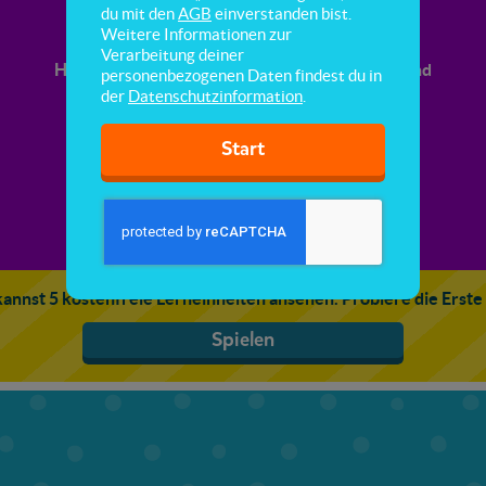
Drehweite & Symmetriepunkt
du mit den
AGB
einverstanden bist.
Weitere Informationen zur
Verarbeitung deiner
Hier lernst du, wie man den Symmetriepunkt und
personenbezogenen Daten findest du in
die Drehweite bestimmt.
der
Datenschutzinformation
.
Start
annst 5 kostenfreie Lerneinheiten ansehen. Probiere die Erste
Spielen