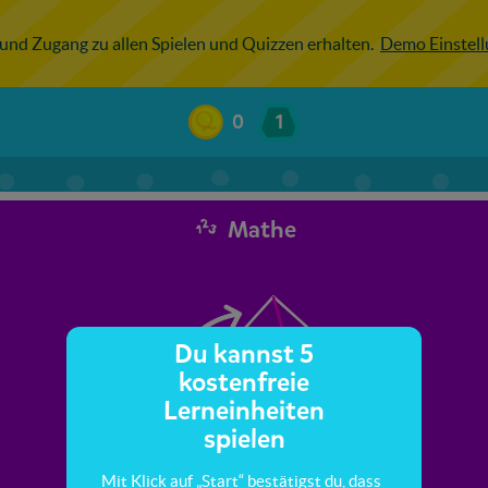
 und Zugang zu allen Spielen und Quizzen erhalten.
Demo Einstel
0
1
Mathe
Du kannst 5
kostenfreie
Lerneinheiten
spielen
Mit Klick auf „Start“ bestätigst du, dass