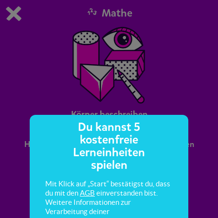
Mathe
Du spielst die kostenfreie Testversion von scoyo.
Demo Einstellungen ändern
Jetzt bestellen
0
1
Körper beschreiben
Du kannst 5
kostenfreie
Hier lernst du verschiedene Körper zu benennen
Lerneinheiten
und zu beschreiben.
spielen
Mit Klick auf „Start“ bestätigst du, dass
du mit den
AGB
einverstanden bist.
Weitere Informationen zur
Verarbeitung deiner