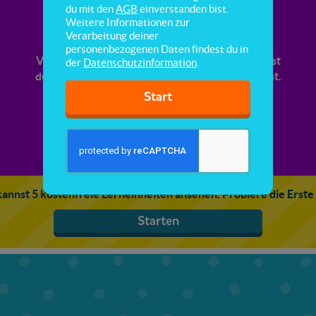
Stellenwerttafel
du mit den
AGB
einverstanden bist.
Weitere Informationen zur
Verarbeitung deiner
Hier lernst du, wie eine Stellenwerttafel für
personenbezogenen Daten findest du in
Volumenangaben aufgebaut ist. Außerdem lernst
der
Datenschutzinformation
.
du, wie du Volumenangaben einträgst und abliest.
Start
annst 5 kostenfreie Lerneinheiten ansehen. Probiere die Erste
Starten