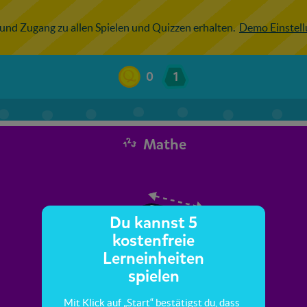
 und Zugang zu allen Spielen und Quizzen erhalten.
Demo Einstel
0
1
Mathe
Du kannst 5
kostenfreie
Lerneinheiten
spielen
Mit Klick auf „Start“ bestätigst du, dass