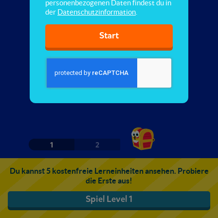
personenbezogenen Daten findest du in
der
Datenschutzinformation
.
Start
1
2
Du kannst 5 kostenfreie Lerneinheiten ansehen. Probiere
die Erste aus!
Spiel Level 1