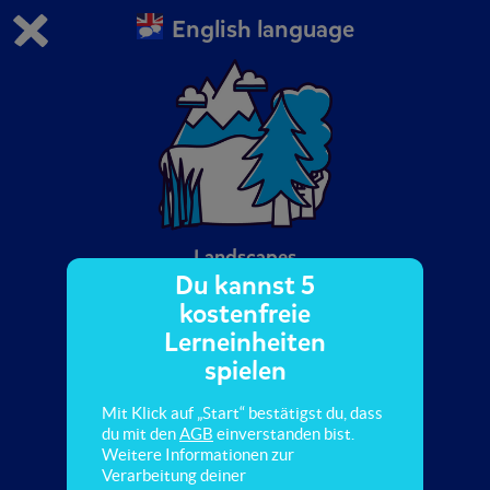
English language
Du spielst die kostenfreie Testversion von scoyo.
Demo Einstellungen ändern
Jetzt bestellen
0
1
Landscapes
Du kannst 5
kostenfreie
In this quiz, you learn new vocabulary about
Lerneinheiten
landscapes.
spielen
Mit Klick auf „Start“ bestätigst du, dass
du mit den
AGB
einverstanden bist.
Weitere Informationen zur
Verarbeitung deiner