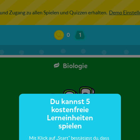
 und Zugang zu allen Spielen und Quizzen erhalten.
Demo Einstel
0
1
Biologie
Du kannst 5
kostenfreie
Lerneinheiten
spielen
Mit Klick auf „Start“ bestätigst du, dass