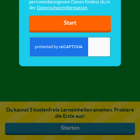
personenbezogenen Daten findest du in
der
Datenschutzinformation
.
Start
Du kannst 5 kostenfreie Lerneinheiten ansehen. Probiere
die Erste aus!
Starten