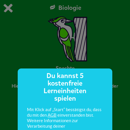
Biologie
Du spielst die kostenfreie Testversion von scoyo.
Demo Einstellungen ändern
Jetzt bestellen
0
1
Spechte
Du kannst 5
kostenfreie
Hier erfährst du Wissenswertes über das Leben der
Lerneinheiten
Vögel, die Löcher in Bäume hacken können.
spielen
Mit Klick auf „Start“ bestätigst du, dass
du mit den
AGB
einverstanden bist.
Weitere Informationen zur
Verarbeitung deiner