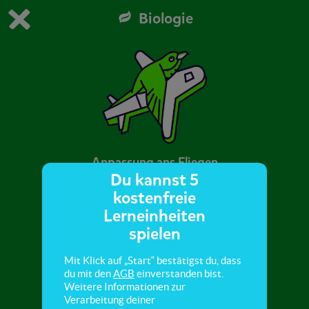
Biologie
Du spielst die kostenfreie Testversion von scoyo.
Demo Einstellungen ändern
Jetzt bestellen
0
1
Anpassung ans Fliegen
Du kannst 5
kostenfreie
Hier lernst du, wie die Vögel an das Fliegen
Lerneinheiten
angepasst sind und wie sie fliegen.
spielen
Mit Klick auf „Start“ bestätigst du, dass
du mit den
AGB
einverstanden bist.
Weitere Informationen zur
Verarbeitung deiner