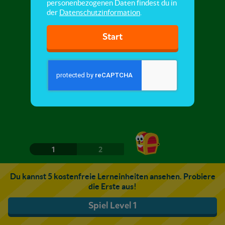
personenbezogenen Daten findest du in
der
Datenschutzinformation
.
Start
1
2
Du kannst 5 kostenfreie Lerneinheiten ansehen. Probiere
die Erste aus!
Spiel Level 1