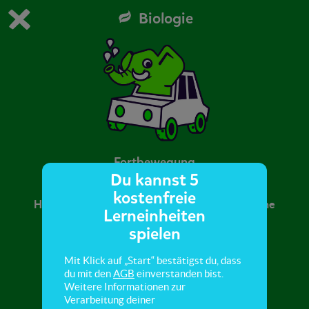
Biologie
Du spielst die kostenfreie Testversion von scoyo.
Demo Einstellungen ändern
Jetzt bestellen
0
1
Fortbewegung
Du kannst 5
kostenfreie
Hier erfährst du, wie Säugetiere an verschiedene
Lerneinheiten
Arten der Fortbewegung angepasst sind.
spielen
Mit Klick auf „Start“ bestätigst du, dass
du mit den
AGB
einverstanden bist.
Weitere Informationen zur
Verarbeitung deiner