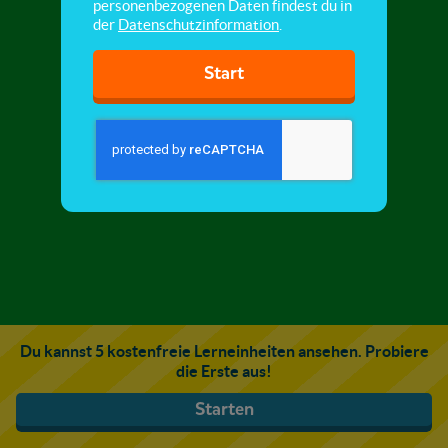
personenbezogenen Daten findest du in
der
Datenschutzinformation
.
Start
Du kannst 5 kostenfreie Lerneinheiten ansehen. Probiere
die Erste aus!
Starten