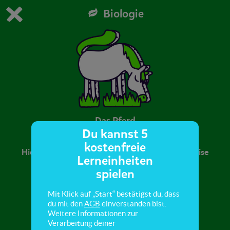
Biologie
Du spielst die kostenfreie Testversion von scoyo.
Demo Einstellungen ändern
Jetzt bestellen
0
1
Das Pferd
Du kannst 5
kostenfreie
Hier lernst du alles über die Herkunft, Lebensweise
Lerneinheiten
und Fortpflanzung von Pferden.
spielen
Mit Klick auf „Start“ bestätigst du, dass
du mit den
AGB
einverstanden bist.
Weitere Informationen zur
Verarbeitung deiner