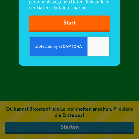
personenbezogenen Daten findest du in
der
Datenschutzinformation
.
Start
Du kannst 5 kostenfreie Lerneinheiten ansehen. Probiere
die Erste aus!
Starten