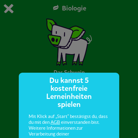
Biologie
Du spielst die kostenfreie Testversion von scoyo.
Demo Einstellungen ändern
Jetzt bestellen
0
1
Das Schwein
Du kannst 5
kostenfreie
In dieser Mission lernst du Wildschweine,
Lerneinheiten
Hausschweine, ihre Gemeinsamkeiten und
spielen
Unterschiede kennen.
Mit Klick auf „Start“ bestätigst du, dass
du mit den
AGB
einverstanden bist.
Weitere Informationen zur
Verarbeitung deiner