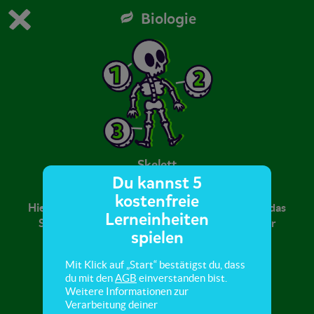
Biologie
Du spielst die kostenfreie Testversion von scoyo.
Demo Einstellungen ändern
Jetzt bestellen
0
1
Skelett
Du kannst 5
kostenfreie
Hier bekommst du einen Überblick darüber, wie das
Lerneinheiten
Skelett des Menschen aufgebaut ist und was für
spielen
Aufgaben die einzelnen Knochen haben.
Mit Klick auf „Start“ bestätigst du, dass
du mit den
AGB
einverstanden bist.
Weitere Informationen zur
Verarbeitung deiner