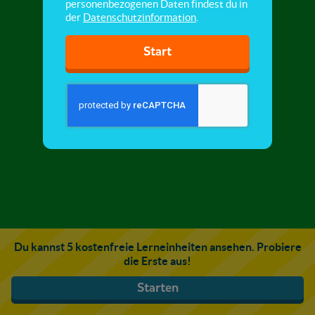
personenbezogenen Daten findest du in
der
Datenschutzinformation
.
Start
Du kannst 5 kostenfreie Lerneinheiten ansehen. Probiere
die Erste aus!
Starten