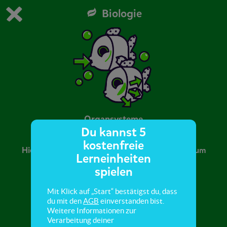
Biologie
Du spielst die kostenfreie Testversion von scoyo.
Demo Einstellungen ändern
Jetzt bestellen
0
1
Organsysteme
Du kannst 5
kostenfreie
Hier lernst du, wie Fische sich an ihren Lebensraum
Lerneinheiten
angepasst haben.
spielen
Mit Klick auf „Start“ bestätigst du, dass
du mit den
AGB
einverstanden bist.
Weitere Informationen zur
Verarbeitung deiner