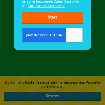
personenbezogenen Daten findest du in
der
Datenschutzinformation
.
Start
Du kannst 5 kostenfreie Lerneinheiten ansehen. Probiere
die Erste aus!
Starten