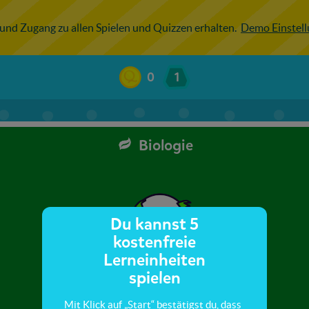
 und Zugang zu allen Spielen und Quizzen erhalten.
Demo Einstel
0
1
Biologie
Du kannst 5
kostenfreie
Lerneinheiten
spielen
Mit Klick auf „Start“ bestätigst du, dass