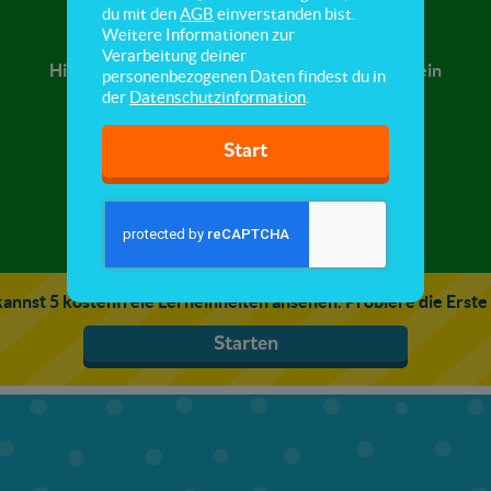
Evolutionstheorien
du mit den
AGB
einverstanden bist.
Weitere Informationen zur
Verarbeitung deiner
Hier tauchst du in die Geschichte der Evolution ein
personenbezogenen Daten findest du in
und lernst verschiedene Evolutionstheorien
der
Datenschutzinformation
.
kennen.
Start
annst 5 kostenfreie Lerneinheiten ansehen. Probiere die Erste
Starten