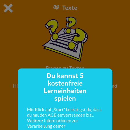
Texte
Du spielst die kostenfreie Testversion von scoyo.
Demo Einstellungen ändern
Jetzt bestellen
0
1
Fragen zu Texten
Du kannst 5
kostenfreie
Hier lernst du, Fragen zu einem Text zu stellen und
Lerneinheiten
zu beantworten.
spielen
Mit Klick auf „Start“ bestätigst du, dass
du mit den
AGB
einverstanden bist.
Weitere Informationen zur
Verarbeitung deiner