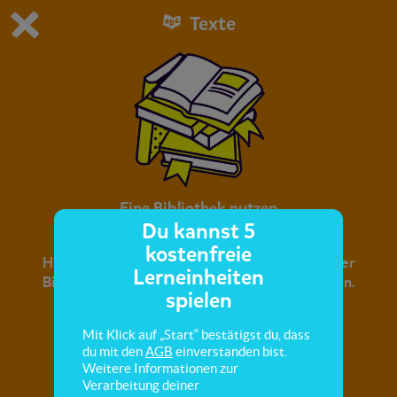
Texte
Du spielst die kostenfreie Testversion von scoyo.
Demo Einstellungen ändern
Jetzt bestellen
0
1
Eine Bibliothek nutzen
Du kannst 5
kostenfreie
Hier lernst du, nach Büchern und Autoren in einer
Lerneinheiten
Bibliothek zu suchen und Kataloge zu verwenden.
spielen
Mit Klick auf „Start“ bestätigst du, dass
du mit den
AGB
einverstanden bist.
Weitere Informationen zur
Verarbeitung deiner