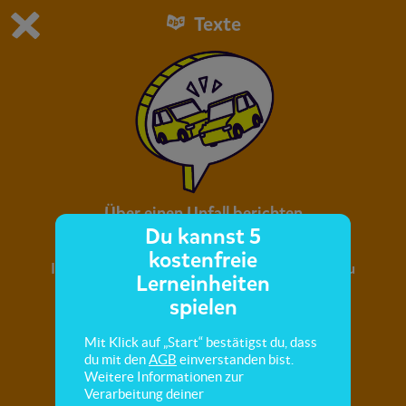
Texte
Du spielst die kostenfreie Testversion von scoyo.
Demo Einstellungen ändern
Jetzt bestellen
0
1
Über einen Unfall berichten
Du kannst 5
kostenfreie
In diesem Quiz lernst du, einen Unfallbericht zu
Lerneinheiten
schreiben.
spielen
Mit Klick auf „Start“ bestätigst du, dass
du mit den
AGB
einverstanden bist.
Weitere Informationen zur
Verarbeitung deiner