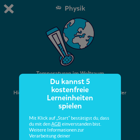
Physik
Du spielst die kostenfreie Testversion von scoyo.
Demo Einstellungen ändern
Jetzt bestellen
0
1
Temperaturen im Weltraum
Du kannst 5
kostenfreie
Hier lernst du, wie kalt es im Weltall ist und wie der
Lerneinheiten
Treibhauseffekt funktioniert.
spielen
Mit Klick auf „Start“ bestätigst du, dass
du mit den
AGB
einverstanden bist.
Weitere Informationen zur
Verarbeitung deiner