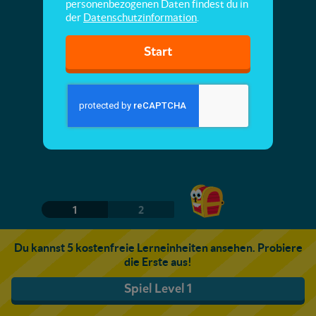
personenbezogenen Daten findest du in
der
Datenschutzinformation
.
Start
1
2
Du kannst 5 kostenfreie Lerneinheiten ansehen. Probiere
die Erste aus!
Spiel Level 1