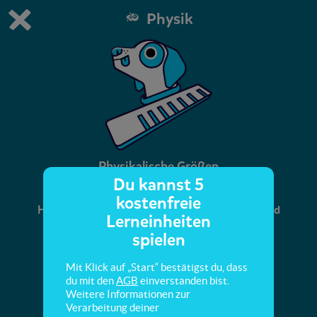
Physik
Du spielst die kostenfreie Testversion von scoyo.
Demo Einstellungen ändern
Jetzt bestellen
0
1
Physikalische Größen
Du kannst 5
kostenfreie
Hier lernst du physikalische Größen kennen und
Lerneinheiten
erfährst, warum man sich auf das Meter als
spielen
Basiseinheit für die Längenmessung einigte.
Mit Klick auf „Start“ bestätigst du, dass
du mit den
AGB
einverstanden bist.
Weitere Informationen zur
Verarbeitung deiner