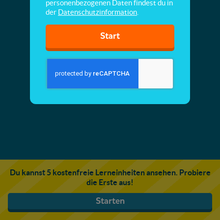
personenbezogenen Daten findest du in
der
Datenschutzinformation
.
Start
Du kannst 5 kostenfreie Lerneinheiten ansehen. Probiere
die Erste aus!
Starten