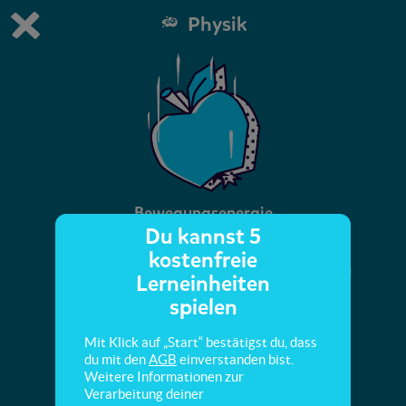
Physik
Du spielst die kostenfreie Testversion von scoyo.
Demo Einstellungen ändern
Jetzt bestellen
0
1
Bewegungsenergie
Du kannst 5
kostenfreie
In dieser Mission lernst du, welche Energie ein
Lerneinheiten
bewegtes Objekt hat.
spielen
Mit Klick auf „Start“ bestätigst du, dass
du mit den
AGB
einverstanden bist.
Weitere Informationen zur
Verarbeitung deiner