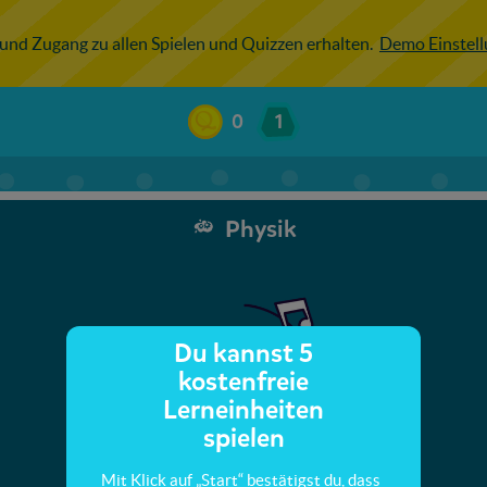
 und Zugang zu allen Spielen und Quizzen erhalten.
Demo Einstel
0
1
Physik
Du kannst 5
kostenfreie
Lerneinheiten
spielen
Mit Klick auf „Start“ bestätigst du, dass