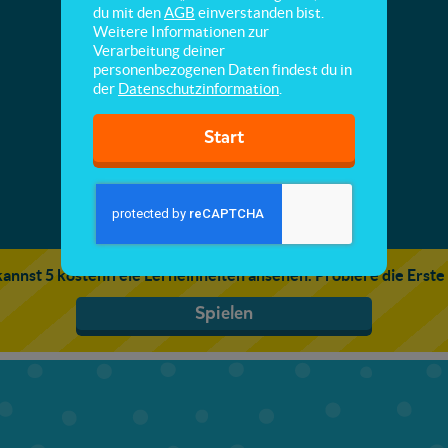
Eigenschaften von Schallwellen
du mit den
AGB
einverstanden bist.
Weitere Informationen zur
Verarbeitung deiner
Hier lernst du, wie Töne entstehen und wie sie
personenbezogenen Daten findest du in
übertragen werden können.
der
Datenschutzinformation
.
Start
annst 5 kostenfreie Lerneinheiten ansehen. Probiere die Erste
Spielen