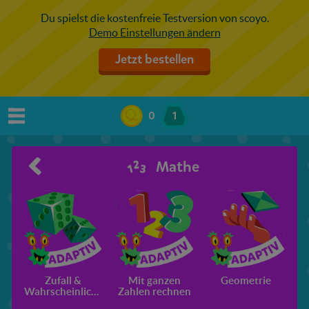
Du spielst die kostenfreie Testversion von scoyo.
Demo Einstellungen ändern
Jetzt bestellen
0
1
Mathe
Zufall &
Mit ganzen
Geometrie
D
Wahrscheinlichkeit
Zahlen rechnen