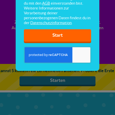
Multiplikation & Division
du mit den
AGB
einverstanden bist.
Weitere Informationen zur
Verarbeitung deiner
Hier lernst du, wie du Massen mit natürlichen
personenbezogenen Daten findest du in
Zahlen multiplizierst und durch diese dividierst.
der
Datenschutzinformation
.
Außerdem lernst du, wie du Massen durch Massen
teilst.
Start
annst 5 kostenfreie Lerneinheiten ansehen. Probiere die Erste
Starten