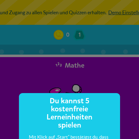
 und Zugang zu allen Spielen und Quizzen erhalten.
Demo Einstel
0
1
Mathe
Du kannst 5
kostenfreie
Lerneinheiten
spielen
Mit Klick auf „Start“ bestätigst du, dass